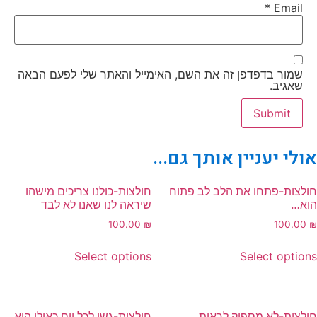
*
Email
שמור בדפדפן זה את השם, האימייל והאתר שלי לפעם הבאה
שאגיב.
ולי יעניין אותך גם...
ולצות-פתחו את הלב לב פתוח
חולצות-כולנו צריכים מישהו
וא…
שיראה לנו שאנו לא לבד
100.00
₪
100.00
Select options
Select option
ולצות-לא מספיק לראות
חולצות-גשו לכל יום כאילו הוא